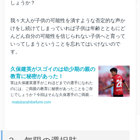
しょうか？
我々大人が子供の可能性を潰すような否定的な声か
けをし続けてしまっていれば子供は年齢とともにど
んどん自分の可能性を信じられない子供へと育って
いってしまうということを忘れてはいけないので
す。
久保建英がスゴイのは幼少期の親の
教育に秘密があった！
実は久保建英選手がこれほどまでの選手になれた
のには、ご両親の教育に秘密があったことをご存
じでしょうか？今回はそんな久保選手のご両親の
教育に迫っていきたいと思います！
matubarahibefumi.com